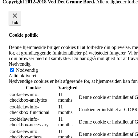
Copyright 2012-2018 Ved Det Grønne Bord.
Alle rettigheder forbe
Luk
Cookie politik
Denne hjemmeside bruger cookies til at forbedre din oplevelse, m
for, at grundlæggende funktionaliteter på webstedet fungerer. Vi 
i din browser med dit samtykke. Du har også mulighed for at fravæ
Nødvendig
Nødvendig
Altid aktiveret
Nødvendige cookies er helt afgørende for, at hjemmesiden kan fun
Cookie
Varighed
cookielawinfo-
11
Denne cookie er indstillet af
checkbox-analytics
months
cookielawinfo-
11
Cookien er indstillet af GDPR-
checkbox-functional
months
cookielawinfo-
11
Denne cookie er indstillet af
checkbox-necessary
months
cookielawinfo-
11
Denne cookie er indstillet af
checkbox-others
months