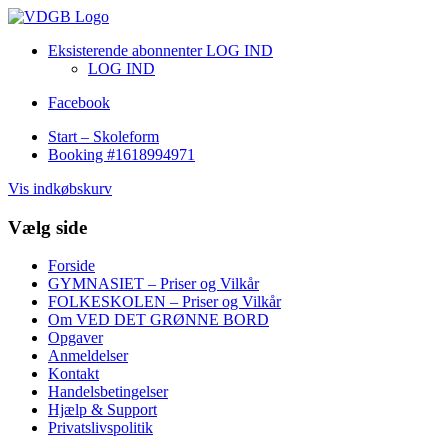
Eksisterende abonnenter LOG IND
LOG IND
Facebook
Start – Skoleform
Booking #1618994971
Vis indkøbskurv
Vælg side
Forside
GYMNASIET – Priser og Vilkår
FOLKESKOLEN – Priser og Vilkår
Om VED DET GRØNNE BORD
Opgaver
Anmeldelser
Kontakt
Handelsbetingelser
Hjælp & Support
Privatslivspolitik