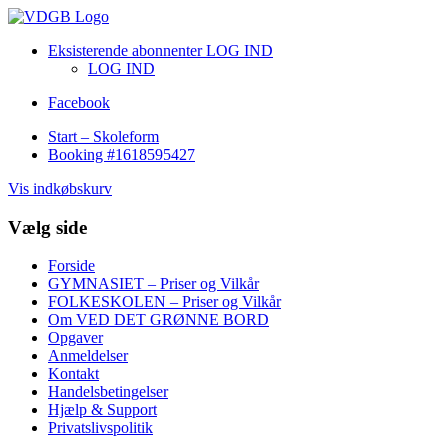
Eksisterende abonnenter LOG IND
LOG IND
Facebook
Start – Skoleform
Booking #1618595427
Vis indkøbskurv
Vælg side
Forside
GYMNASIET – Priser og Vilkår
FOLKESKOLEN – Priser og Vilkår
Om VED DET GRØNNE BORD
Opgaver
Anmeldelser
Kontakt
Handelsbetingelser
Hjælp & Support
Privatslivspolitik