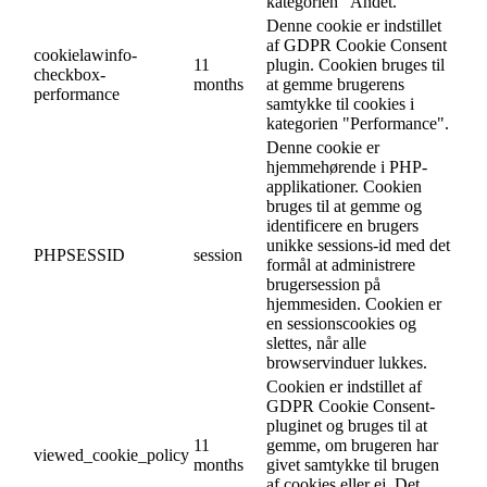
kategorien "Andet.
Denne cookie er indstillet
af GDPR Cookie Consent
cookielawinfo-
11
plugin. Cookien bruges til
checkbox-
months
at gemme brugerens
performance
samtykke til cookies i
kategorien "Performance".
Denne cookie er
hjemmehørende i PHP-
applikationer. Cookien
bruges til at gemme og
identificere en brugers
unikke sessions-id med det
PHPSESSID
session
formål at administrere
brugersession på
hjemmesiden. Cookien er
en sessionscookies og
slettes, når alle
browservinduer lukkes.
Cookien er indstillet af
GDPR Cookie Consent-
pluginet og bruges til at
11
gemme, om brugeren har
viewed_cookie_policy
months
givet samtykke til brugen
af cookies eller ej. Det