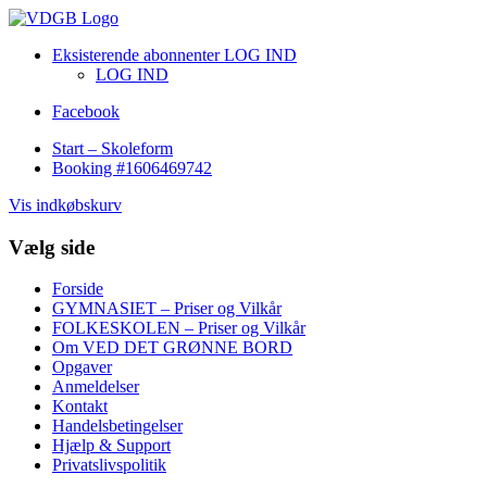
Eksisterende abonnenter LOG IND
LOG IND
Facebook
Start – Skoleform
Booking #1606469742
Vis indkøbskurv
Vælg side
Forside
GYMNASIET – Priser og Vilkår
FOLKESKOLEN – Priser og Vilkår
Om VED DET GRØNNE BORD
Opgaver
Anmeldelser
Kontakt
Handelsbetingelser
Hjælp & Support
Privatslivspolitik