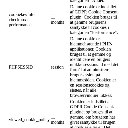
kategorien "Andet.
Denne cookie er indstillet
af GDPR Cookie Consent
cookielawinfo-
11
plugin. Cookien bruges til
checkbox-
months
at gemme brugerens
performance
samtykke til cookies i
kategorien "Performance".
Denne cookie er
hjemmehørende i PHP-
applikationer. Cookien
bruges til at gemme og
identificere en brugers
unikke sessions-id med det
PHPSESSID
session
formål at administrere
brugersession på
hjemmesiden. Cookien er
en sessionscookies og
slettes, når alle
browservinduer lukkes.
Cookien er indstillet af
GDPR Cookie Consent-
pluginet og bruges til at
11
gemme, om brugeren har
viewed_cookie_policy
months
givet samtykke til brugen
af cookies eller ej. Det