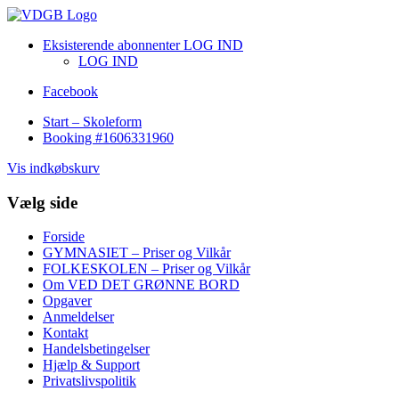
Eksisterende abonnenter LOG IND
LOG IND
Facebook
Start – Skoleform
Booking #1606331960
Vis indkøbskurv
Vælg side
Forside
GYMNASIET – Priser og Vilkår
FOLKESKOLEN – Priser og Vilkår
Om VED DET GRØNNE BORD
Opgaver
Anmeldelser
Kontakt
Handelsbetingelser
Hjælp & Support
Privatslivspolitik