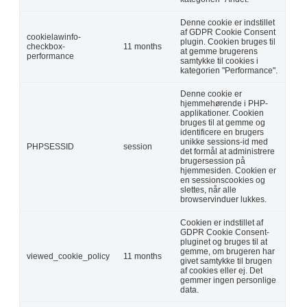
Denne cookie er indstillet
af GDPR Cookie Consent
cookielawinfo-
plugin. Cookien bruges til
checkbox-
11 months
at gemme brugerens
performance
samtykke til cookies i
kategorien "Performance".
Denne cookie er
hjemmehørende i PHP-
applikationer. Cookien
bruges til at gemme og
identificere en brugers
unikke sessions-id med
PHPSESSID
session
det formål at administrere
brugersession på
hjemmesiden. Cookien er
en sessionscookies og
slettes, når alle
browservinduer lukkes.
Cookien er indstillet af
GDPR Cookie Consent-
pluginet og bruges til at
gemme, om brugeren har
viewed_cookie_policy
11 months
givet samtykke til brugen
af cookies eller ej. Det
gemmer ingen personlige
data.