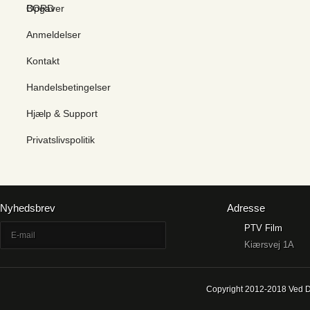
BORD
Opgaver
Anmeldelser
Kontakt
Handelsbetingelser
Hjælp & Support
Privatslivspolitik
Nyhedsbrev
Adresse
PTV Film
Kiærsvej 1A
Copyright 2012-2018 Ved D