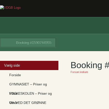
Booking #1590744955
Booking 
Vælg side
Forsæt indkøb
Forside
GYMNASIET – Priser og
Vilkår
FOLKESKOLEN – Priser og
Vilkår
Om VED DET GRØNNE