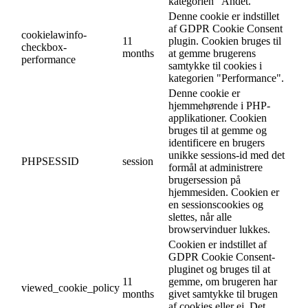
kategorien "Andet.
Denne cookie er indstillet
af GDPR Cookie Consent
cookielawinfo-
11
plugin. Cookien bruges til
checkbox-
months
at gemme brugerens
performance
samtykke til cookies i
kategorien "Performance".
Denne cookie er
hjemmehørende i PHP-
applikationer. Cookien
bruges til at gemme og
identificere en brugers
unikke sessions-id med det
PHPSESSID
session
formål at administrere
brugersession på
hjemmesiden. Cookien er
en sessionscookies og
slettes, når alle
browservinduer lukkes.
Cookien er indstillet af
GDPR Cookie Consent-
pluginet og bruges til at
11
gemme, om brugeren har
viewed_cookie_policy
months
givet samtykke til brugen
af cookies eller ej. Det