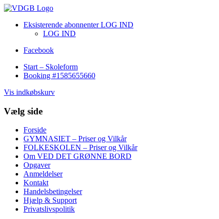
Eksisterende abonnenter LOG IND
LOG IND
Facebook
Start – Skoleform
Booking #1585655660
Vis indkøbskurv
Vælg side
Forside
GYMNASIET – Priser og Vilkår
FOLKESKOLEN – Priser og Vilkår
Om VED DET GRØNNE BORD
Opgaver
Anmeldelser
Kontakt
Handelsbetingelser
Hjælp & Support
Privatslivspolitik