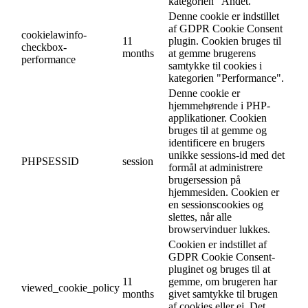
kategorien "Andet.
Denne cookie er indstillet
af GDPR Cookie Consent
cookielawinfo-
11
plugin. Cookien bruges til
checkbox-
months
at gemme brugerens
performance
samtykke til cookies i
kategorien "Performance".
Denne cookie er
hjemmehørende i PHP-
applikationer. Cookien
bruges til at gemme og
identificere en brugers
unikke sessions-id med det
PHPSESSID
session
formål at administrere
brugersession på
hjemmesiden. Cookien er
en sessionscookies og
slettes, når alle
browservinduer lukkes.
Cookien er indstillet af
GDPR Cookie Consent-
pluginet og bruges til at
11
gemme, om brugeren har
viewed_cookie_policy
months
givet samtykke til brugen
af cookies eller ej. Det