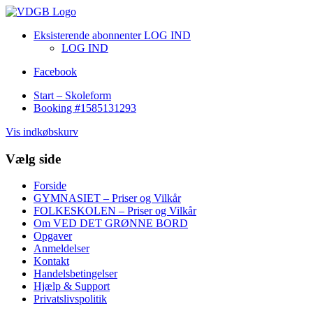
Eksisterende abonnenter LOG IND
LOG IND
Facebook
Start – Skoleform
Booking #1585131293
Vis indkøbskurv
Vælg side
Forside
GYMNASIET – Priser og Vilkår
FOLKESKOLEN – Priser og Vilkår
Om VED DET GRØNNE BORD
Opgaver
Anmeldelser
Kontakt
Handelsbetingelser
Hjælp & Support
Privatslivspolitik