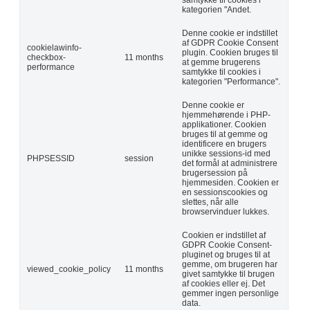
kategorien "Andet.
Denne cookie er indstillet
af GDPR Cookie Consent
cookielawinfo-
plugin. Cookien bruges til
checkbox-
11 months
at gemme brugerens
performance
samtykke til cookies i
kategorien "Performance".
Denne cookie er
hjemmehørende i PHP-
applikationer. Cookien
bruges til at gemme og
identificere en brugers
unikke sessions-id med
PHPSESSID
session
det formål at administrere
brugersession på
hjemmesiden. Cookien er
en sessionscookies og
slettes, når alle
browservinduer lukkes.
Cookien er indstillet af
GDPR Cookie Consent-
pluginet og bruges til at
gemme, om brugeren har
viewed_cookie_policy
11 months
givet samtykke til brugen
af cookies eller ej. Det
gemmer ingen personlige
data.