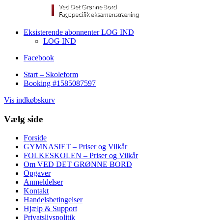
Eksisterende abonnenter LOG IND
LOG IND
Facebook
Start – Skoleform
Booking #1585087597
Vis indkøbskurv
Vælg side
Forside
GYMNASIET – Priser og Vilkår
FOLKESKOLEN – Priser og Vilkår
Om VED DET GRØNNE BORD
Opgaver
Anmeldelser
Kontakt
Handelsbetingelser
Hjælp & Support
Privatslivspolitik