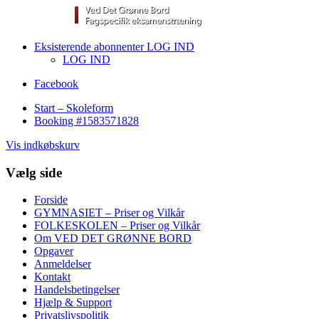
Eksisterende abonnenter LOG IND
LOG IND
Facebook
Start – Skoleform
Booking #1583571828
Vis indkøbskurv
Vælg side
Forside
GYMNASIET – Priser og Vilkår
FOLKESKOLEN – Priser og Vilkår
Om VED DET GRØNNE BORD
Opgaver
Anmeldelser
Kontakt
Handelsbetingelser
Hjælp & Support
Privatslivspolitik