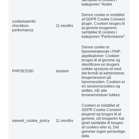
kategorien "Andet.
Denne cookie er indstillet
af GDPR Cookie Consent
cookielawinfo-
plugin. Cookien bruges til
checkbox-
11 months
at gemme brugerens
performance
samtykke til cookies i
kategorien "Performance".
Denne cookie er
hjemmehørende i PHP-
applikationer. Cookien
bruges til at gemme og
identificere en brugers
unikke sessions-id med
PHPSESSID
session
det formål at administrere
brugersession på
hjemmesiden. Cookien er
en sessionscookies og
slettes, når alle
browservinduer lukkes.
Cookien er indstillet af
GDPR Cookie Consent-
pluginet og bruges til at
gemme, om brugeren har
viewed_cookie_policy
11 months
givet samtykke til brugen
af cookies eller ej. Det
gemmer ingen personlige
data.