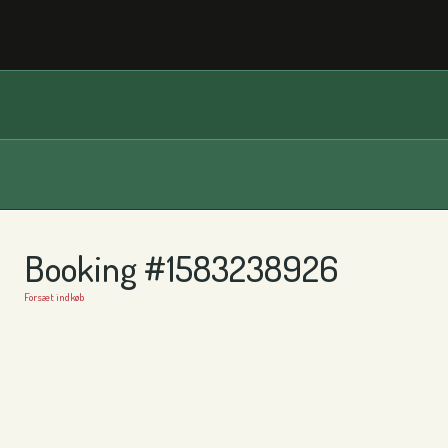
Booking #1583238926
Forsæt indkøb