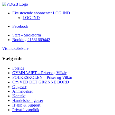
Eksisterende abonnenter LOG IND
LOG IND
Facebook
Start – Skoleform
Booking #1581669442
Vis indkøbskurv
Vælg side
Forside
GYMNASIET – Priser og Vilkår
FOLKESKOLEN – Priser og Vilkår
Om VED DET GRØNNE BORD
Opgaver
Anmeldelser
Kontakt
Handelsbetingelser
Hjælp & Support
Privatslivspolitik