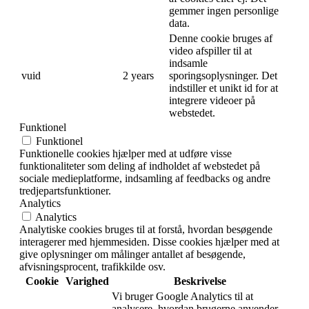
gemmer ingen personlige
data.
Denne cookie bruges af
video afspiller til at
indsamle
vuid
2 years
sporingsoplysninger. Det
indstiller et unikt id for at
integrere videoer på
webstedet.
Funktionel
Funktionel
Funktionelle cookies hjælper med at udføre visse
funktionaliteter som deling af indholdet af webstedet på
sociale medieplatforme, indsamling af feedbacks og andre
tredjepartsfunktioner.
Analytics
Analytics
Analytiske cookies bruges til at forstå, hvordan besøgende
interagerer med hjemmesiden. Disse cookies hjælper med at
give oplysninger om målinger antallet af besøgende,
afvisningsprocent, trafikkilde osv.
Cookie
Varighed
Beskrivelse
Vi bruger Google Analytics til at
analysere, hvordan brugerne anvender