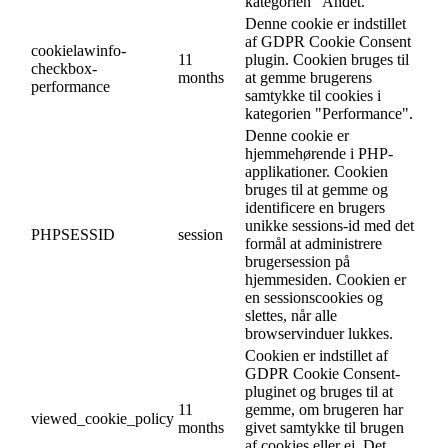
kategorien "Andet.
Denne cookie er indstillet
af GDPR Cookie Consent
cookielawinfo-
11
plugin. Cookien bruges til
checkbox-
months
at gemme brugerens
performance
samtykke til cookies i
kategorien "Performance".
Denne cookie er
hjemmehørende i PHP-
applikationer. Cookien
bruges til at gemme og
identificere en brugers
unikke sessions-id med det
PHPSESSID
session
formål at administrere
brugersession på
hjemmesiden. Cookien er
en sessionscookies og
slettes, når alle
browservinduer lukkes.
Cookien er indstillet af
GDPR Cookie Consent-
pluginet og bruges til at
11
gemme, om brugeren har
viewed_cookie_policy
months
givet samtykke til brugen
af cookies eller ej. Det