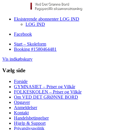
Eksisterende abonnenter LOG IND
LOG IND
Facebook
Start – Skoleform
Booking #1580464481
Vis indkøbskurv
Vælg side
Forside
GYMNASIET – Priser og Vilkår
FOLKESKOLEN – Priser og Vilkår
Om VED DET GRØNNE BORD
Opgaver
Anmeldelser
Kontakt
Handelsbetingelser
Hjælp & Support
Privatslivspolitik