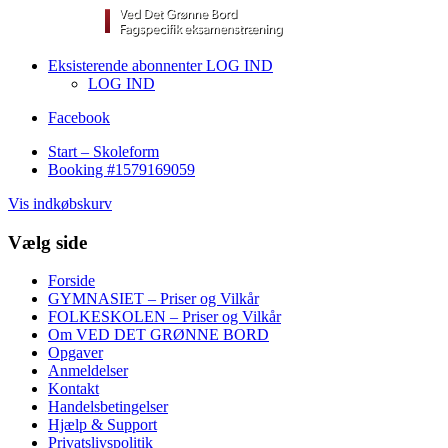
Eksisterende abonnenter LOG IND
LOG IND
Facebook
Start – Skoleform
Booking #1579169059
Vis indkøbskurv
Vælg side
Forside
GYMNASIET – Priser og Vilkår
FOLKESKOLEN – Priser og Vilkår
Om VED DET GRØNNE BORD
Opgaver
Anmeldelser
Kontakt
Handelsbetingelser
Hjælp & Support
Privatslivspolitik