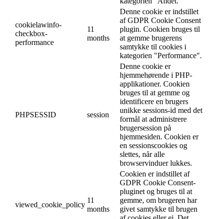
kategorien "Andet.
Denne cookie er indstillet
af GDPR Cookie Consent
cookielawinfo-
11
plugin. Cookien bruges til
checkbox-
months
at gemme brugerens
performance
samtykke til cookies i
kategorien "Performance".
Denne cookie er
hjemmehørende i PHP-
applikationer. Cookien
bruges til at gemme og
identificere en brugers
unikke sessions-id med det
PHPSESSID
session
formål at administrere
brugersession på
hjemmesiden. Cookien er
en sessionscookies og
slettes, når alle
browservinduer lukkes.
Cookien er indstillet af
GDPR Cookie Consent-
pluginet og bruges til at
11
gemme, om brugeren har
viewed_cookie_policy
months
givet samtykke til brugen
af cookies eller ej. Det