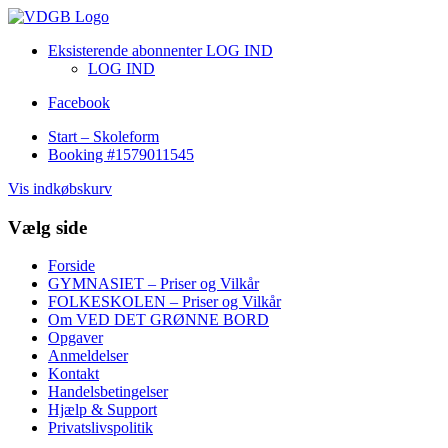
Eksisterende abonnenter LOG IND
LOG IND
Facebook
Start – Skoleform
Booking #1579011545
Vis indkøbskurv
Vælg side
Forside
GYMNASIET – Priser og Vilkår
FOLKESKOLEN – Priser og Vilkår
Om VED DET GRØNNE BORD
Opgaver
Anmeldelser
Kontakt
Handelsbetingelser
Hjælp & Support
Privatslivspolitik