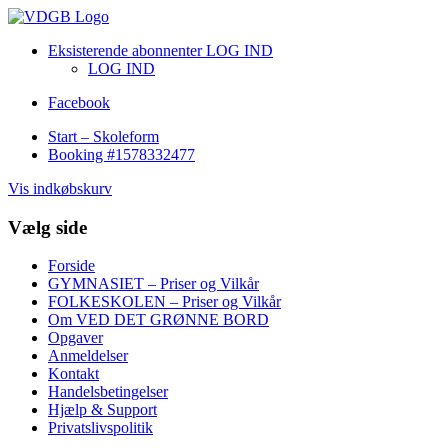
Eksisterende abonnenter LOG IND
LOG IND
Facebook
Start – Skoleform
Booking #1578332477
Vis indkøbskurv
Vælg side
Forside
GYMNASIET – Priser og Vilkår
FOLKESKOLEN – Priser og Vilkår
Om VED DET GRØNNE BORD
Opgaver
Anmeldelser
Kontakt
Handelsbetingelser
Hjælp & Support
Privatslivspolitik