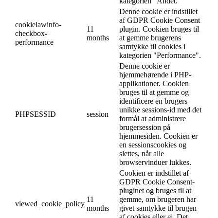
kategorien "Andet.
Denne cookie er indstillet
af GDPR Cookie Consent
cookielawinfo-
11
plugin. Cookien bruges til
checkbox-
months
at gemme brugerens
performance
samtykke til cookies i
kategorien "Performance".
Denne cookie er
hjemmehørende i PHP-
applikationer. Cookien
bruges til at gemme og
identificere en brugers
unikke sessions-id med det
PHPSESSID
session
formål at administrere
brugersession på
hjemmesiden. Cookien er
en sessionscookies og
slettes, når alle
browservinduer lukkes.
Cookien er indstillet af
GDPR Cookie Consent-
pluginet og bruges til at
11
gemme, om brugeren har
viewed_cookie_policy
months
givet samtykke til brugen
af cookies eller ej. Det