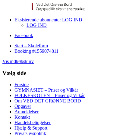
Eksisterende abonnenter LOG IND
LOG IND
Facebook
Start – Skoleform
Booking #1559074811
Vis indkøbskurv
Vælg side
Forside
GYMNASIET – Priser og Vilkår
FOLKESKOLEN – Priser og Vilkår
Om VED DET GRØNNE BORD
Opgaver
Anmeldelser
Kontakt
Handelsbetingelser
Hjælp & Support
Privatslivspolitik