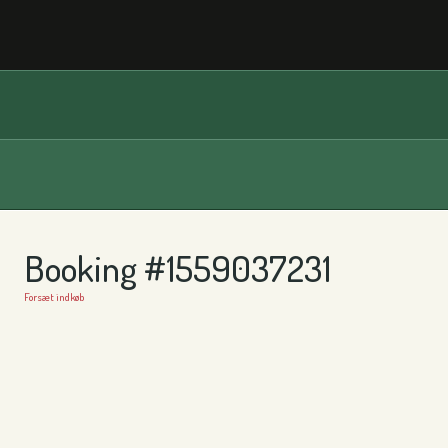
Booking #1559037231
Forsæt indkøb