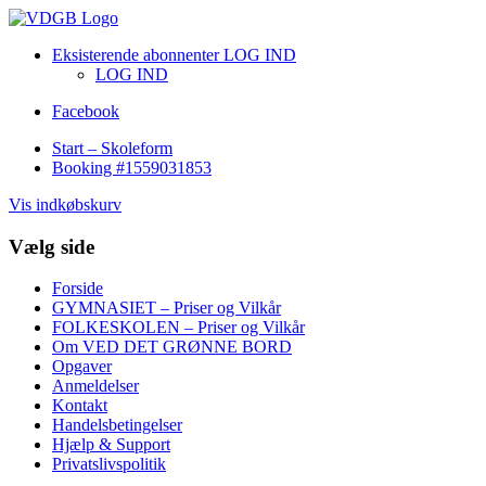
Eksisterende abonnenter LOG IND
LOG IND
Facebook
Start – Skoleform
Booking #1559031853
Vis indkøbskurv
Vælg side
Forside
GYMNASIET – Priser og Vilkår
FOLKESKOLEN – Priser og Vilkår
Om VED DET GRØNNE BORD
Opgaver
Anmeldelser
Kontakt
Handelsbetingelser
Hjælp & Support
Privatslivspolitik