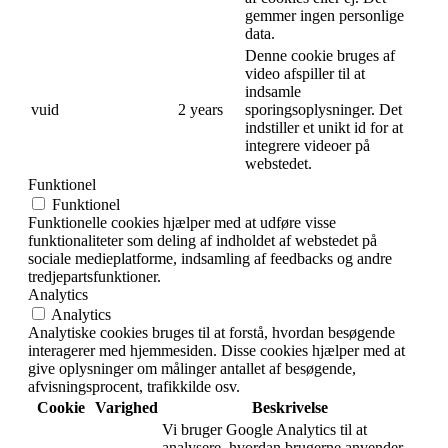
gemmer ingen personlige
data.
Denne cookie bruges af
video afspiller til at
indsamle
vuid
2 years
sporingsoplysninger. Det
indstiller et unikt id for at
integrere videoer på
webstedet.
Funktionel
Funktionel
Funktionelle cookies hjælper med at udføre visse
funktionaliteter som deling af indholdet af webstedet på
sociale medieplatforme, indsamling af feedbacks og andre
tredjepartsfunktioner.
Analytics
Analytics
Analytiske cookies bruges til at forstå, hvordan besøgende
interagerer med hjemmesiden. Disse cookies hjælper med at
give oplysninger om målinger antallet af besøgende,
afvisningsprocent, trafikkilde osv.
Cookie
Varighed
Beskrivelse
Vi bruger Google Analytics til at
analysere, hvordan brugerne anvender