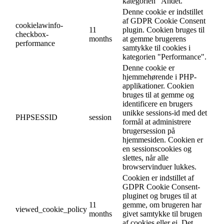
kategorien "Andet.
Denne cookie er indstillet
af GDPR Cookie Consent
cookielawinfo-
11
plugin. Cookien bruges til
checkbox-
months
at gemme brugerens
performance
samtykke til cookies i
kategorien "Performance".
Denne cookie er
hjemmehørende i PHP-
applikationer. Cookien
bruges til at gemme og
identificere en brugers
unikke sessions-id med det
PHPSESSID
session
formål at administrere
brugersession på
hjemmesiden. Cookien er
en sessionscookies og
slettes, når alle
browservinduer lukkes.
Cookien er indstillet af
GDPR Cookie Consent-
pluginet og bruges til at
11
gemme, om brugeren har
viewed_cookie_policy
months
givet samtykke til brugen
af cookies eller ej. Det