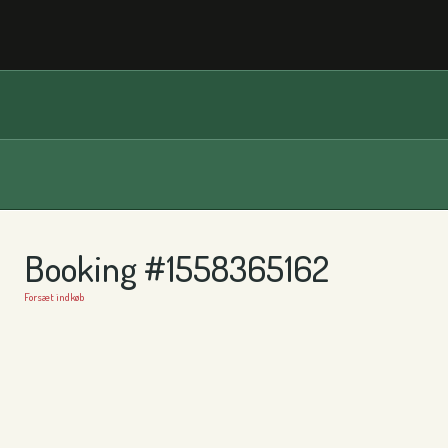
Booking #1558365162
Forsæt indkøb