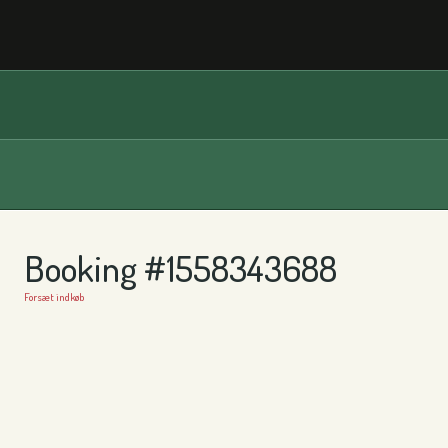
Booking #1558343688
Forsæt indkøb