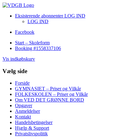
Eksisterende abonnenter LOG IND
LOG IND
Facebook
Start – Skoleform
Booking #1558337106
Vis indkøbskurv
Vælg side
Forside
GYMNASIET – Priser og Vilkår
FOLKESKOLEN – Priser og Vilkår
Om VED DET GRØNNE BORD
Opgaver
Anmeldelser
Kontakt
Handelsbetingelser
Hjælp & Support
Privatslivspolitik