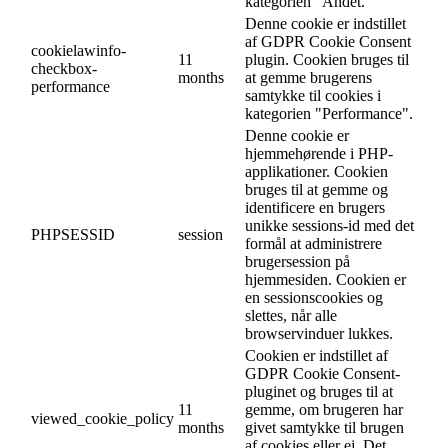
kategorien "Andet.
Denne cookie er indstillet
af GDPR Cookie Consent
cookielawinfo-
11
plugin. Cookien bruges til
checkbox-
months
at gemme brugerens
performance
samtykke til cookies i
kategorien "Performance".
Denne cookie er
hjemmehørende i PHP-
applikationer. Cookien
bruges til at gemme og
identificere en brugers
unikke sessions-id med det
PHPSESSID
session
formål at administrere
brugersession på
hjemmesiden. Cookien er
en sessionscookies og
slettes, når alle
browservinduer lukkes.
Cookien er indstillet af
GDPR Cookie Consent-
pluginet og bruges til at
11
gemme, om brugeren har
viewed_cookie_policy
months
givet samtykke til brugen
af cookies eller ej. Det