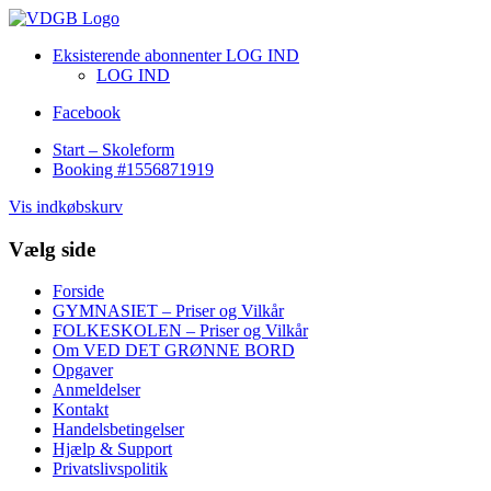
Eksisterende abonnenter LOG IND
LOG IND
Facebook
Start – Skoleform
Booking #1556871919
Vis indkøbskurv
Vælg side
Forside
GYMNASIET – Priser og Vilkår
FOLKESKOLEN – Priser og Vilkår
Om VED DET GRØNNE BORD
Opgaver
Anmeldelser
Kontakt
Handelsbetingelser
Hjælp & Support
Privatslivspolitik