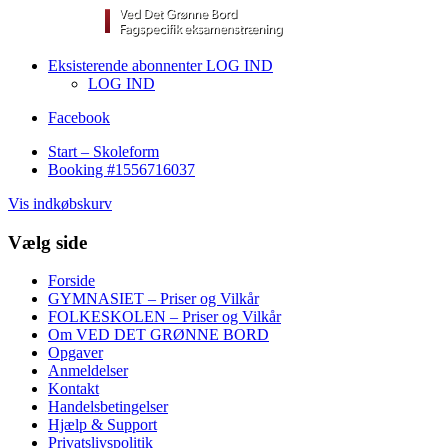
Eksisterende abonnenter LOG IND
LOG IND
Facebook
Start – Skoleform
Booking #1556716037
Vis indkøbskurv
Vælg side
Forside
GYMNASIET – Priser og Vilkår
FOLKESKOLEN – Priser og Vilkår
Om VED DET GRØNNE BORD
Opgaver
Anmeldelser
Kontakt
Handelsbetingelser
Hjælp & Support
Privatslivspolitik