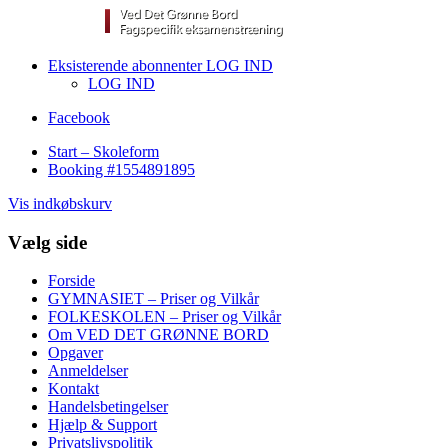
Eksisterende abonnenter LOG IND
LOG IND
Facebook
Start – Skoleform
Booking #1554891895
Vis indkøbskurv
Vælg side
Forside
GYMNASIET – Priser og Vilkår
FOLKESKOLEN – Priser og Vilkår
Om VED DET GRØNNE BORD
Opgaver
Anmeldelser
Kontakt
Handelsbetingelser
Hjælp & Support
Privatslivspolitik