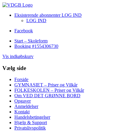
Eksisterende abonnenter LOG IND
LOG IND
Facebook
Start – Skoleform
Booking #1554306730
Vis indkøbskurv
Vælg side
Forside
GYMNASIET – Priser og Vilkår
FOLKESKOLEN – Priser og Vilkår
Om VED DET GRØNNE BORD
Opgaver
Anmeldelser
Kontakt
Handelsbetingelser
Hjælp & Support
Privatslivspolitik