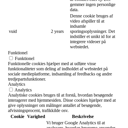
gemmer ingen personlige
data.
Denne cookie bruges af
video afspiller til at
indsamle
vuid
2 years
sporingsoplysninger. Det
indstiller et unikt id for at
integrere videoer på
webstedet.
Funktionel
Funktionel
Funktionelle cookies hjælper med at udføre visse
funktionaliteter som deling af indholdet af webstedet på
sociale medieplatforme, indsamling af feedbacks og andre
tredjepartsfunktioner.
Analytics
Analytics
Analytiske cookies bruges til at forstå, hvordan besøgende
interagerer med hjemmesiden. Disse cookies hjælper med at
give oplysninger om målinger antallet af besøgende,
afvisningsprocent, trafikkilde osv.
Cookie
Varighed
Beskrivelse
Vi bruger Google Analytics til at
analysere, hvordan brugerne anvender