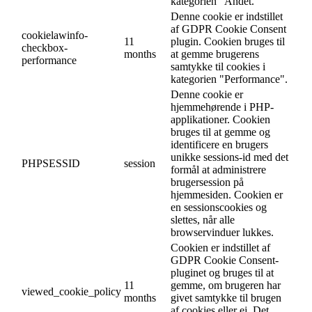
kategorien "Andet.
Denne cookie er indstillet
af GDPR Cookie Consent
cookielawinfo-
11
plugin. Cookien bruges til
checkbox-
months
at gemme brugerens
performance
samtykke til cookies i
kategorien "Performance".
Denne cookie er
hjemmehørende i PHP-
applikationer. Cookien
bruges til at gemme og
identificere en brugers
unikke sessions-id med det
PHPSESSID
session
formål at administrere
brugersession på
hjemmesiden. Cookien er
en sessionscookies og
slettes, når alle
browservinduer lukkes.
Cookien er indstillet af
GDPR Cookie Consent-
pluginet og bruges til at
11
gemme, om brugeren har
viewed_cookie_policy
months
givet samtykke til brugen
af cookies eller ej. Det