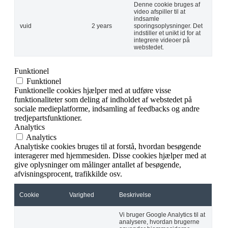
Denne cookie bruges af
video afspiller til at
indsamle
vuid
2 years
sporingsoplysninger. Det
indstiller et unikt id for at
integrere videoer på
webstedet.
Funktionel
Funktionel
Funktionelle cookies hjælper med at udføre visse
funktionaliteter som deling af indholdet af webstedet på
sociale medieplatforme, indsamling af feedbacks og andre
tredjepartsfunktioner.
Analytics
Analytics
Analytiske cookies bruges til at forstå, hvordan besøgende
interagerer med hjemmesiden. Disse cookies hjælper med at
give oplysninger om målinger antallet af besøgende,
afvisningsprocent, trafikkilde osv.
Cookie
Varighed
Beskrivelse
Vi bruger Google Analytics til at
analysere, hvordan brugerne