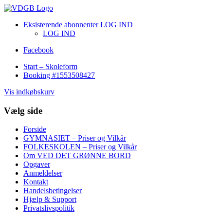
Eksisterende abonnenter LOG IND
LOG IND
Facebook
Start – Skoleform
Booking #1553508427
Vis indkøbskurv
Vælg side
Forside
GYMNASIET – Priser og Vilkår
FOLKESKOLEN – Priser og Vilkår
Om VED DET GRØNNE BORD
Opgaver
Anmeldelser
Kontakt
Handelsbetingelser
Hjælp & Support
Privatslivspolitik