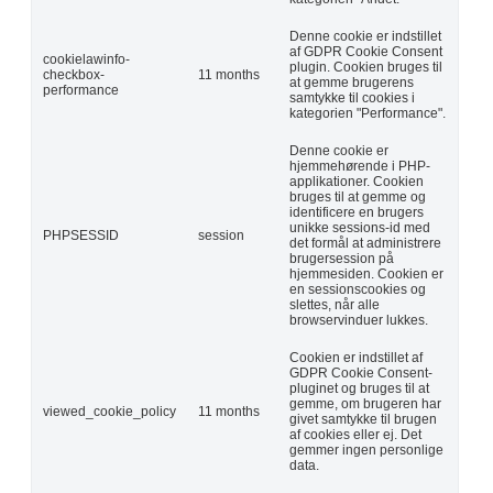
Denne cookie er indstillet
af GDPR Cookie Consent
cookielawinfo-
plugin. Cookien bruges til
checkbox-
11 months
at gemme brugerens
performance
samtykke til cookies i
kategorien "Performance".
Denne cookie er
hjemmehørende i PHP-
applikationer. Cookien
bruges til at gemme og
identificere en brugers
unikke sessions-id med
PHPSESSID
session
det formål at administrere
brugersession på
hjemmesiden. Cookien er
en sessionscookies og
slettes, når alle
browservinduer lukkes.
Cookien er indstillet af
GDPR Cookie Consent-
pluginet og bruges til at
gemme, om brugeren har
viewed_cookie_policy
11 months
givet samtykke til brugen
af cookies eller ej. Det
gemmer ingen personlige
data.