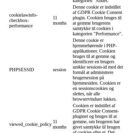
kategorien "Andet.
Denne cookie er indstillet
af GDPR Cookie Consent
cookielawinfo-
11
plugin. Cookien bruges til
checkbox-
months
at gemme brugerens
performance
samtykke til cookies i
kategorien "Performance".
Denne cookie er
hjemmehørende i PHP-
applikationer. Cookien
bruges til at gemme og
identificere en brugers
unikke sessions-id med det
PHPSESSID
session
formål at administrere
brugersession på
hjemmesiden. Cookien er
en sessionscookies og
slettes, når alle
browservinduer lukkes.
Cookien er indstillet af
GDPR Cookie Consent-
pluginet og bruges til at
11
gemme, om brugeren har
viewed_cookie_policy
months
givet samtykke til brugen
af cookies eller ej. Det