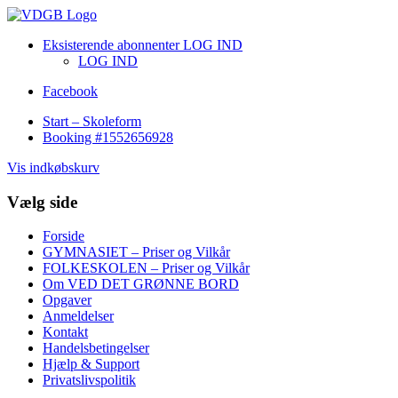
Eksisterende abonnenter LOG IND
LOG IND
Facebook
Start – Skoleform
Booking #1552656928
Vis indkøbskurv
Vælg side
Forside
GYMNASIET – Priser og Vilkår
FOLKESKOLEN – Priser og Vilkår
Om VED DET GRØNNE BORD
Opgaver
Anmeldelser
Kontakt
Handelsbetingelser
Hjælp & Support
Privatslivspolitik