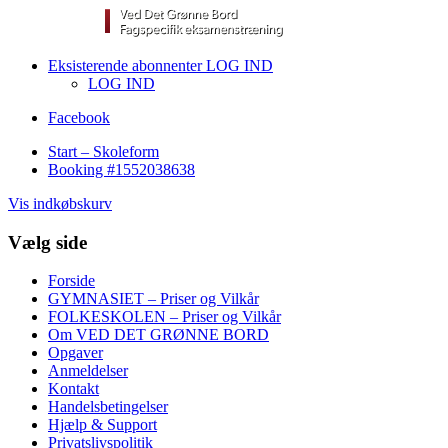
Eksisterende abonnenter LOG IND
LOG IND
Facebook
Start – Skoleform
Booking #1552038638
Vis indkøbskurv
Vælg side
Forside
GYMNASIET – Priser og Vilkår
FOLKESKOLEN – Priser og Vilkår
Om VED DET GRØNNE BORD
Opgaver
Anmeldelser
Kontakt
Handelsbetingelser
Hjælp & Support
Privatslivspolitik