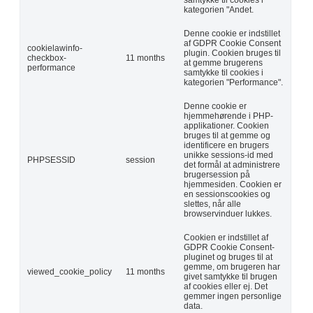
kategorien "Andet.
Denne cookie er indstillet
af GDPR Cookie Consent
cookielawinfo-
plugin. Cookien bruges til
checkbox-
11 months
at gemme brugerens
performance
samtykke til cookies i
kategorien "Performance".
Denne cookie er
hjemmehørende i PHP-
applikationer. Cookien
bruges til at gemme og
identificere en brugers
unikke sessions-id med
PHPSESSID
session
det formål at administrere
brugersession på
hjemmesiden. Cookien er
en sessionscookies og
slettes, når alle
browservinduer lukkes.
Cookien er indstillet af
GDPR Cookie Consent-
pluginet og bruges til at
gemme, om brugeren har
viewed_cookie_policy
11 months
givet samtykke til brugen
af cookies eller ej. Det
gemmer ingen personlige
data.