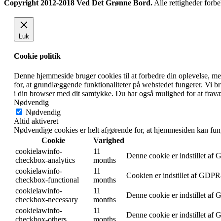
Copyright 2012-2018 Ved Det Grønne Bord.
Alle rettigheder forbe
Luk
Cookie politik
Denne hjemmeside bruger cookies til at forbedre din oplevelse, m
for, at grundlæggende funktionaliteter på webstedet fungerer. Vi 
i din browser med dit samtykke. Du har også mulighed for at fravæ
Nødvendig
Nødvendig
Altid aktiveret
Nødvendige cookies er helt afgørende for, at hjemmesiden kan fun
Cookie
Varighed
cookielawinfo-
11
Denne cookie er indstillet af
checkbox-analytics
months
cookielawinfo-
11
Cookien er indstillet af GDPR-
checkbox-functional
months
cookielawinfo-
11
Denne cookie er indstillet af
checkbox-necessary
months
cookielawinfo-
11
Denne cookie er indstillet af
checkbox-others
months