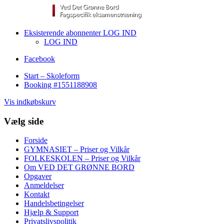
Eksisterende abonnenter LOG IND
LOG IND
Facebook
Start – Skoleform
Booking #1551188908
Vis indkøbskurv
Vælg side
Forside
GYMNASIET – Priser og Vilkår
FOLKESKOLEN – Priser og Vilkår
Om VED DET GRØNNE BORD
Opgaver
Anmeldelser
Kontakt
Handelsbetingelser
Hjælp & Support
Privatslivspolitik