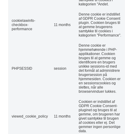
kategorien "Andet.
Denne cookie er indstillet
af GDPR Cookie Consent
cookielawinfo-
plugin. Cookien bruges til
checkbox-
11 months
at gemme brugerens
performance
samtykke til cookies i
kategorien "Performance".
Denne cookie er
hjemmehørende i PHP-
applikationer. Cookien
bruges til at gemme og
identificere en brugers
unikke sessions-id med
PHPSESSID
session
det formål at administrere
brugersession på
hjemmesiden. Cookien er
en sessionscookies og
slettes, når alle
browservinduer lukkes.
Cookien er indstillet af
GDPR Cookie Consent-
pluginet og bruges til at
gemme, om brugeren har
viewed_cookie_policy
11 months
givet samtykke til brugen
af cookies eller ej. Det
gemmer ingen personlige
data.