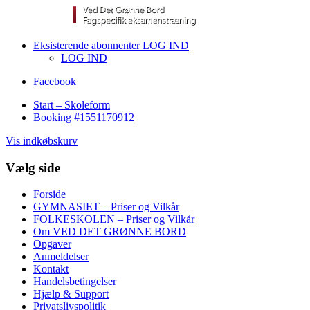
Eksisterende abonnenter LOG IND
LOG IND
Facebook
Start – Skoleform
Booking #1551170912
Vis indkøbskurv
Vælg side
Forside
GYMNASIET – Priser og Vilkår
FOLKESKOLEN – Priser og Vilkår
Om VED DET GRØNNE BORD
Opgaver
Anmeldelser
Kontakt
Handelsbetingelser
Hjælp & Support
Privatslivspolitik