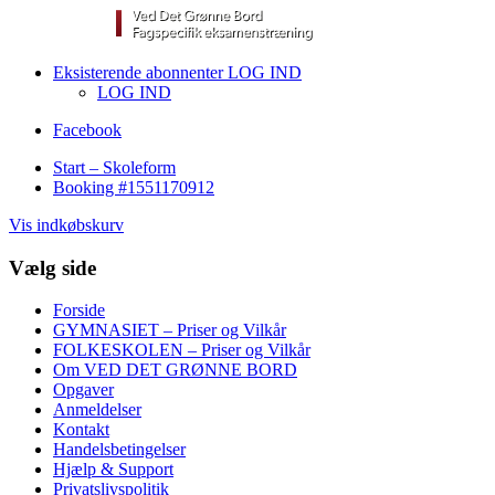
Eksisterende abonnenter LOG IND
LOG IND
Facebook
Start – Skoleform
Booking #1551170912
Vis indkøbskurv
Vælg side
Forside
GYMNASIET – Priser og Vilkår
FOLKESKOLEN – Priser og Vilkår
Om VED DET GRØNNE BORD
Opgaver
Anmeldelser
Kontakt
Handelsbetingelser
Hjælp & Support
Privatslivspolitik