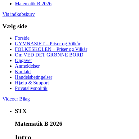
Matematik B 2026
Vis indkøbskurv
Vælg side
Forside
GYMNASIET – Priser og Vilkår
FOLKESKOLEN – Priser og Vilkår
Om VED DET GRØNNE BORD
Opgaver
Anmeldelser
Kontakt
Handelsbetingelser
Hjælp & Support
Privatslivspolitik
Videoer
Bilag
STX
Matematik B 2026
Intro