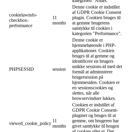
kategorien "Andet.
Denne cookie er indstillet
af GDPR Cookie Consent
cookielawinfo-
11
plugin. Cookien bruges til
checkbox-
months
at gemme brugerens
performance
samtykke til cookies i
kategorien "Performance".
Denne cookie er
hjemmehørende i PHP-
applikationer. Cookien
bruges til at gemme og
identificere en brugers
unikke sessions-id med det
PHPSESSID
session
formål at administrere
brugersession på
hjemmesiden. Cookien er
en sessionscookies og
slettes, når alle
browservinduer lukkes.
Cookien er indstillet af
GDPR Cookie Consent-
pluginet og bruges til at
11
gemme, om brugeren har
viewed_cookie_policy
months
givet samtykke til brugen
af cookies eller ej. Det