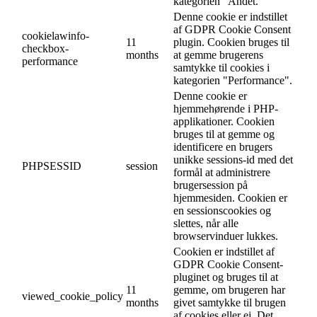
kategorien "Andet.
Denne cookie er indstillet
af GDPR Cookie Consent
cookielawinfo-
11
plugin. Cookien bruges til
checkbox-
months
at gemme brugerens
performance
samtykke til cookies i
kategorien "Performance".
Denne cookie er
hjemmehørende i PHP-
applikationer. Cookien
bruges til at gemme og
identificere en brugers
unikke sessions-id med det
PHPSESSID
session
formål at administrere
brugersession på
hjemmesiden. Cookien er
en sessionscookies og
slettes, når alle
browservinduer lukkes.
Cookien er indstillet af
GDPR Cookie Consent-
pluginet og bruges til at
11
gemme, om brugeren har
viewed_cookie_policy
months
givet samtykke til brugen
af cookies eller ej. Det