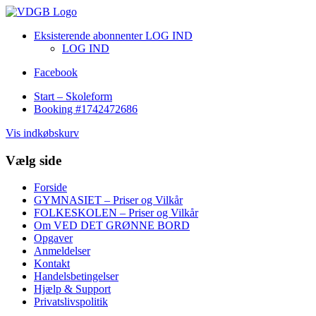
Eksisterende abonnenter LOG IND
LOG IND
Facebook
Start – Skoleform
Booking #1742472686
Vis indkøbskurv
Vælg side
Forside
GYMNASIET – Priser og Vilkår
FOLKESKOLEN – Priser og Vilkår
Om VED DET GRØNNE BORD
Opgaver
Anmeldelser
Kontakt
Handelsbetingelser
Hjælp & Support
Privatslivspolitik