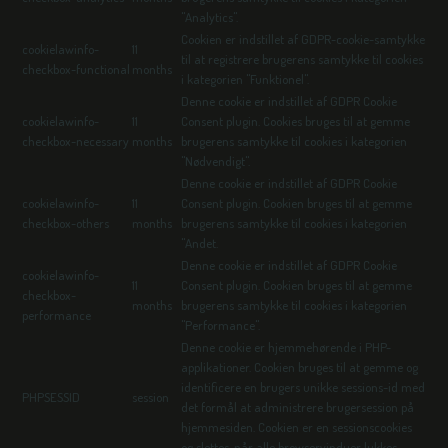
"Analytics".
Cookien er indstillet af GDPR-cookie-samtykke
cookielawinfo-
11
til at registrere brugerens samtykke til cookies
checkbox-functional
months
i kategorien "Funktionel".
Denne cookie er indstillet af GDPR Cookie
cookielawinfo-
11
Consent plugin. Cookies bruges til at gemme
checkbox-necessary
months
brugerens samtykke til cookies i kategorien
"Nødvendigt".
Denne cookie er indstillet af GDPR Cookie
cookielawinfo-
11
Consent plugin. Cookien bruges til at gemme
checkbox-others
months
brugerens samtykke til cookies i kategorien
"Andet.
Denne cookie er indstillet af GDPR Cookie
cookielawinfo-
11
Consent plugin. Cookien bruges til at gemme
checkbox-
months
brugerens samtykke til cookies i kategorien
performance
"Performance".
Denne cookie er hjemmehørende i PHP-
applikationer. Cookien bruges til at gemme og
identificere en brugers unikke sessions-id med
PHPSESSID
session
det formål at administrere brugersession på
hjemmesiden. Cookien er en sessionscookies
og slettes, når alle browservinduer lukkes.