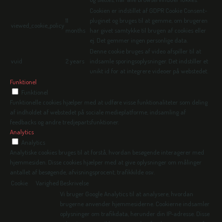
Cookien er indstillet af GDPR Cookie Consent-
11
pluginet og bruges til at gemme, om brugeren
viewed_cookie_policy
months
har givet samtykke til brugen af cookies eller
ej. Det gemmer ingen personlige data.
Denne cookie bruges af video afspiller til at
vuid
2 years
indsamle sporingsoplysninger. Det indstiller et
unikt id for at integrere videoer på webstedet.
Funktionel
Funktionel
Funktionelle cookies hjælper med at udføre visse funktionaliteter som deling
af indholdet af webstedet på sociale medieplatforme, indsamling af
feedbacks og andre tredjepartsfunktioner.
Analytics
Analytics
Analytiske cookies bruges til at forstå, hvordan besøgende interagerer med
hjemmesiden. Disse cookies hjælper med at give oplysninger om målinger
antallet af besøgende, afvisningsprocent, trafikkilde osv.
Cookie
Varighed
Beskrivelse
Vi bruger Google Analytics til at analysere, hvordan
brugerne anvender hjemmesiderne. Cookierne indsamler
oplysninger om trafikdata, herunder din IP-adresse. Disse