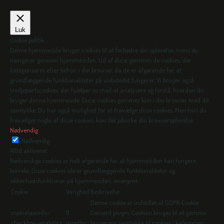
Luk
Cookie politik
Denne hjemmeside bruger cookies til at forbedre din oplevelse, mens du
navigerer gennem hjemmesiden. Ud af disse gemmes de cookies, der
kategoriseres efter behov, i din browser, da de er afgørende for, at
grundlæggende funktionaliteter på webstedet fungerer. Vi bruger også
tredjepartscookies, der hjælper os med at analysere og forstå, hvordan du
bruger denne hjemmeside. Disse cookies gemmes kun i din browser med dit
samtykke. Du har også mulighed for at fravælge disse cookies. Men hvis du
fravælger nogle af disse cookies, kan det påvirke din browseroplevelse.
Nødvendig
Nødvendig
Altid aktiveret
Nødvendige cookies er helt afgørende for, at hjemmesiden kan fungere
korrekt. Disse cookies sikrer grundlæggende funktionaliteter og
sikkerhedsfunktioner på hjemmesiden, anonymt.
Cookie
Varighed
Beskrivelse
Denne cookie er indstillet af GDPR Cookie
cookielawinfo-
11
Consent plugin. Cookien bruges til at gemme
checkbox-analytics
months
brugerens samtykke til cookies i kategorien