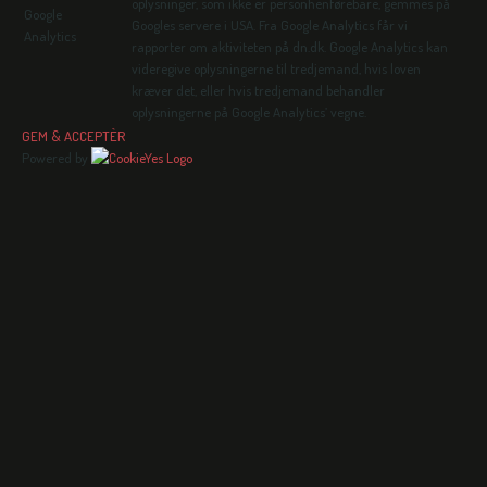
oplysninger, som ikke er personhenførebare, gemmes på
Google
Googles servere i USA. Fra Google Analytics får vi
Analytics
rapporter om aktiviteten på dn.dk. Google Analytics kan
videregive oplysningerne til tredjemand, hvis loven
kræver det, eller hvis tredjemand behandler
oplysningerne på Google Analytics’ vegne.
GEM & ACCEPTÈR
Powered by