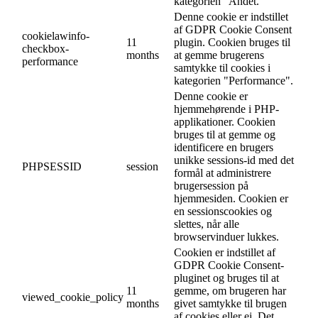
kategorien "Andet.
Denne cookie er indstillet
af GDPR Cookie Consent
cookielawinfo-
11
plugin. Cookien bruges til
checkbox-
months
at gemme brugerens
performance
samtykke til cookies i
kategorien "Performance".
Denne cookie er
hjemmehørende i PHP-
applikationer. Cookien
bruges til at gemme og
identificere en brugers
unikke sessions-id med det
PHPSESSID
session
formål at administrere
brugersession på
hjemmesiden. Cookien er
en sessionscookies og
slettes, når alle
browservinduer lukkes.
Cookien er indstillet af
GDPR Cookie Consent-
pluginet og bruges til at
11
gemme, om brugeren har
viewed_cookie_policy
months
givet samtykke til brugen
af cookies eller ej. Det