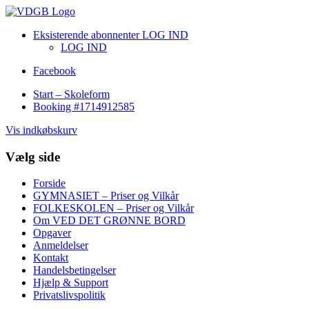
Eksisterende abonnenter LOG IND
LOG IND
Facebook
Start – Skoleform
Booking #1714912585
Vis indkøbskurv
Vælg side
Forside
GYMNASIET – Priser og Vilkår
FOLKESKOLEN – Priser og Vilkår
Om VED DET GRØNNE BORD
Opgaver
Anmeldelser
Kontakt
Handelsbetingelser
Hjælp & Support
Privatslivspolitik