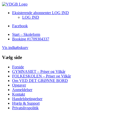
Eksisterende abonnenter LOG IND
LOG IND
Facebook
Start – Skoleform
Booking #1709304337
Vis indkøbskurv
Vælg side
Forside
GYMNASIET – Priser og Vilkår
FOLKESKOLEN – Priser og Vilkår
Om VED DET GRØNNE BORD
Opgaver
Anmeldelser
Kontakt
Handelsbetingelser
Hjælp & Support
Privatslivspolitik