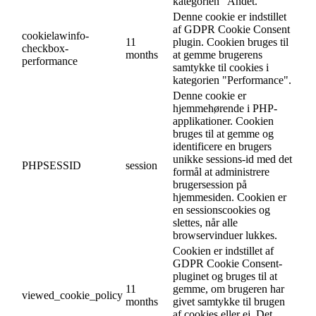
kategorien "Andet.
Denne cookie er indstillet
af GDPR Cookie Consent
cookielawinfo-
11
plugin. Cookien bruges til
checkbox-
months
at gemme brugerens
performance
samtykke til cookies i
kategorien "Performance".
Denne cookie er
hjemmehørende i PHP-
applikationer. Cookien
bruges til at gemme og
identificere en brugers
unikke sessions-id med det
PHPSESSID
session
formål at administrere
brugersession på
hjemmesiden. Cookien er
en sessionscookies og
slettes, når alle
browservinduer lukkes.
Cookien er indstillet af
GDPR Cookie Consent-
pluginet og bruges til at
11
gemme, om brugeren har
viewed_cookie_policy
months
givet samtykke til brugen
af cookies eller ej. Det