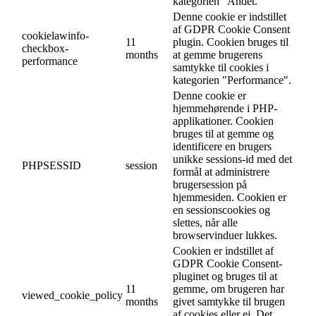
kategorien "Andet.
Denne cookie er indstillet
af GDPR Cookie Consent
cookielawinfo-
11
plugin. Cookien bruges til
checkbox-
months
at gemme brugerens
performance
samtykke til cookies i
kategorien "Performance".
Denne cookie er
hjemmehørende i PHP-
applikationer. Cookien
bruges til at gemme og
identificere en brugers
unikke sessions-id med det
PHPSESSID
session
formål at administrere
brugersession på
hjemmesiden. Cookien er
en sessionscookies og
slettes, når alle
browservinduer lukkes.
Cookien er indstillet af
GDPR Cookie Consent-
pluginet og bruges til at
11
gemme, om brugeren har
viewed_cookie_policy
months
givet samtykke til brugen
af cookies eller ej. Det