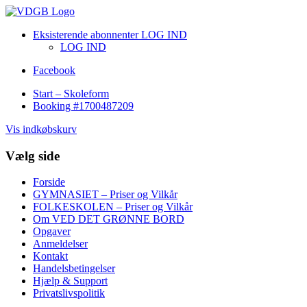
Eksisterende abonnenter LOG IND
LOG IND
Facebook
Start – Skoleform
Booking #1700487209
Vis indkøbskurv
Vælg side
Forside
GYMNASIET – Priser og Vilkår
FOLKESKOLEN – Priser og Vilkår
Om VED DET GRØNNE BORD
Opgaver
Anmeldelser
Kontakt
Handelsbetingelser
Hjælp & Support
Privatslivspolitik