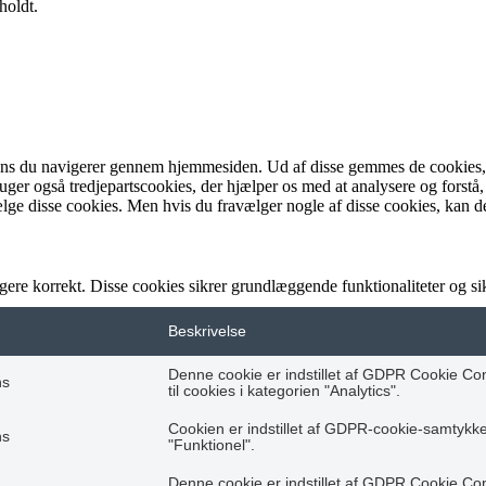
holdt.
ens du navigerer gennem hjemmesiden. Ud af disse gemmes de cookies, de
bruger også tredjepartscookies, der hjælper os med at analysere og fo
lge disse cookies. Men hvis du fravælger nogle af disse cookies, kan d
gere korrekt. Disse cookies sikrer grundlæggende funktionaliteter og 
Beskrivelse
Denne cookie er indstillet af GDPR Cookie Co
hs
til cookies i kategorien "Analytics".
Cookien er indstillet af GDPR-cookie-samtykke t
hs
"Funktionel".
Denne cookie er indstillet af GDPR Cookie Co