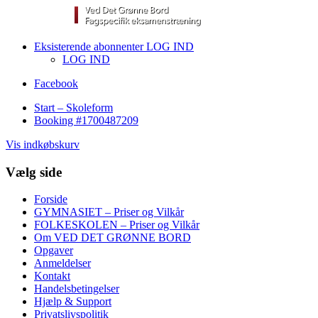
Eksisterende abonnenter LOG IND
LOG IND
Facebook
Start – Skoleform
Booking #1700487209
Vis indkøbskurv
Vælg side
Forside
GYMNASIET – Priser og Vilkår
FOLKESKOLEN – Priser og Vilkår
Om VED DET GRØNNE BORD
Opgaver
Anmeldelser
Kontakt
Handelsbetingelser
Hjælp & Support
Privatslivspolitik