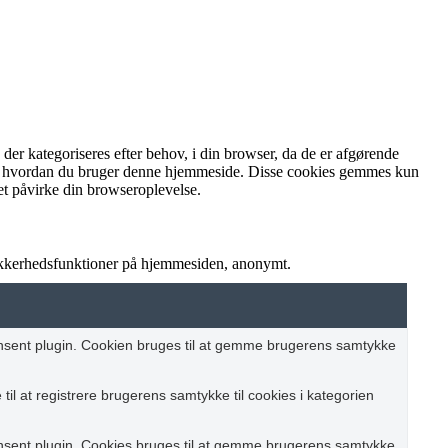
r kategoriseres efter behov, i din browser, da de er afgørende
rstå, hvordan du bruger denne hjemmeside. Disse cookies gemmes kun
et påvirke din browseroplevelse.
sikkerhedsfunktioner på hjemmesiden, anonymt.
nsent plugin. Cookien bruges til at gemme brugerens samtykke
il at registrere brugerens samtykke til cookies i kategorien
nsent plugin. Cookies bruges til at gemme brugerens samtykke