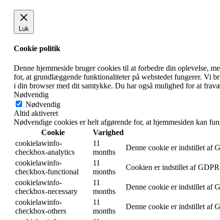
Luk
Cookie politik
Denne hjemmeside bruger cookies til at forbedre din oplevelse, m
for, at grundlæggende funktionaliteter på webstedet fungerer. Vi 
i din browser med dit samtykke. Du har også mulighed for at fravæ
Nødvendig
Nødvendig
Altid aktiveret
Nødvendige cookies er helt afgørende for, at hjemmesiden kan fun
Cookie
Varighed
cookielawinfo-
11
Denne cookie er indstillet af
checkbox-analytics
months
cookielawinfo-
11
Cookien er indstillet af GDPR-
checkbox-functional
months
cookielawinfo-
11
Denne cookie er indstillet af
checkbox-necessary
months
cookielawinfo-
11
Denne cookie er indstillet af
checkbox-others
months