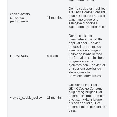
Denne cookie er indstillet
af GDPR Cookie Consent
cookielawinfo-
plugin. Cookien bruges til
checkbox-
11 months
at gemme brugerens
performance
samtykke til cookies i
kategorien "Performance".
Denne cookie er
hjemmehørende i PHP-
applikationer. Cookien
bruges til at gemme og
identificere en brugers
unikke sessions-id med
PHPSESSID
session
det formål at administrere
brugersession på
hjemmesiden. Cookien er
en sessionscookies og
slettes, når alle
browservinduer lukkes.
Cookien er indstillet af
GDPR Cookie Consent-
pluginet og bruges til at
gemme, om brugeren har
viewed_cookie_policy
11 months
givet samtykke til brugen
af cookies eller ej. Det
gemmer ingen personlige
data.