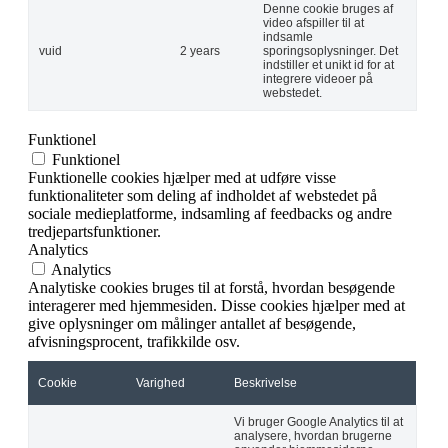
Denne cookie bruges af
video afspiller til at
indsamle
vuid
2 years
sporingsoplysninger. Det
indstiller et unikt id for at
integrere videoer på
webstedet.
Funktionel
Funktionel
Funktionelle cookies hjælper med at udføre visse
funktionaliteter som deling af indholdet af webstedet på
sociale medieplatforme, indsamling af feedbacks og andre
tredjepartsfunktioner.
Analytics
Analytics
Analytiske cookies bruges til at forstå, hvordan besøgende
interagerer med hjemmesiden. Disse cookies hjælper med at
give oplysninger om målinger antallet af besøgende,
afvisningsprocent, trafikkilde osv.
Cookie
Varighed
Beskrivelse
Vi bruger Google Analytics til at
analysere, hvordan brugerne