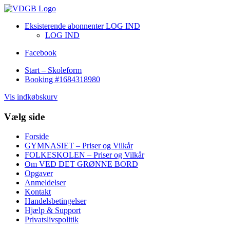
Eksisterende abonnenter LOG IND
LOG IND
Facebook
Start – Skoleform
Booking #1684318980
Vis indkøbskurv
Vælg side
Forside
GYMNASIET – Priser og Vilkår
FOLKESKOLEN – Priser og Vilkår
Om VED DET GRØNNE BORD
Opgaver
Anmeldelser
Kontakt
Handelsbetingelser
Hjælp & Support
Privatslivspolitik