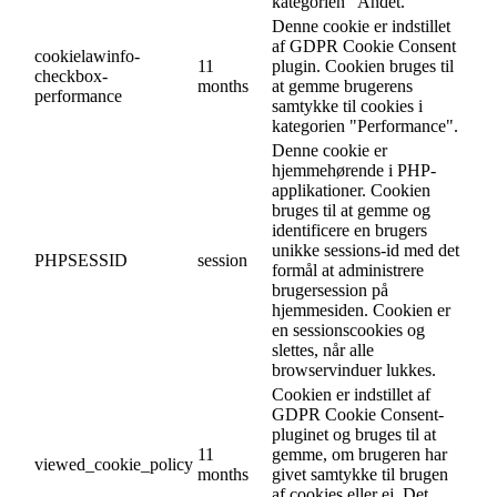
kategorien "Andet.
Denne cookie er indstillet
af GDPR Cookie Consent
cookielawinfo-
11
plugin. Cookien bruges til
checkbox-
months
at gemme brugerens
performance
samtykke til cookies i
kategorien "Performance".
Denne cookie er
hjemmehørende i PHP-
applikationer. Cookien
bruges til at gemme og
identificere en brugers
unikke sessions-id med det
PHPSESSID
session
formål at administrere
brugersession på
hjemmesiden. Cookien er
en sessionscookies og
slettes, når alle
browservinduer lukkes.
Cookien er indstillet af
GDPR Cookie Consent-
pluginet og bruges til at
11
gemme, om brugeren har
viewed_cookie_policy
months
givet samtykke til brugen
af cookies eller ej. Det