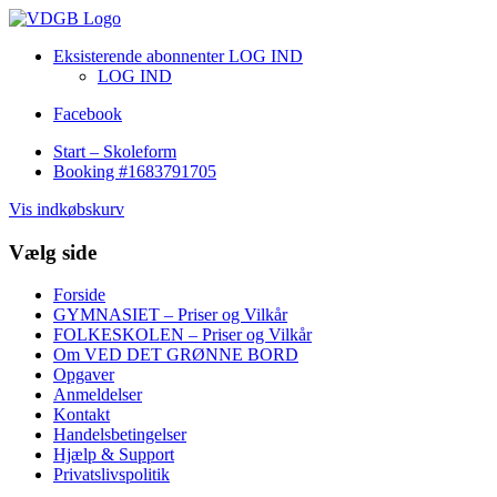
Eksisterende abonnenter LOG IND
LOG IND
Facebook
Start – Skoleform
Booking #1683791705
Vis indkøbskurv
Vælg side
Forside
GYMNASIET – Priser og Vilkår
FOLKESKOLEN – Priser og Vilkår
Om VED DET GRØNNE BORD
Opgaver
Anmeldelser
Kontakt
Handelsbetingelser
Hjælp & Support
Privatslivspolitik