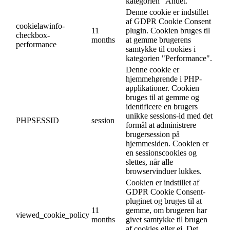
kategorien "Andet.
Denne cookie er indstillet
af GDPR Cookie Consent
cookielawinfo-
11
plugin. Cookien bruges til
checkbox-
months
at gemme brugerens
performance
samtykke til cookies i
kategorien "Performance".
Denne cookie er
hjemmehørende i PHP-
applikationer. Cookien
bruges til at gemme og
identificere en brugers
unikke sessions-id med det
PHPSESSID
session
formål at administrere
brugersession på
hjemmesiden. Cookien er
en sessionscookies og
slettes, når alle
browservinduer lukkes.
Cookien er indstillet af
GDPR Cookie Consent-
pluginet og bruges til at
11
gemme, om brugeren har
viewed_cookie_policy
months
givet samtykke til brugen
af cookies eller ej. Det