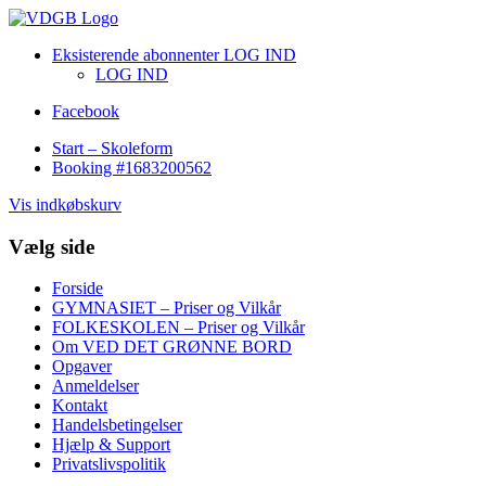
Eksisterende abonnenter LOG IND
LOG IND
Facebook
Start – Skoleform
Booking #1683200562
Vis indkøbskurv
Vælg side
Forside
GYMNASIET – Priser og Vilkår
FOLKESKOLEN – Priser og Vilkår
Om VED DET GRØNNE BORD
Opgaver
Anmeldelser
Kontakt
Handelsbetingelser
Hjælp & Support
Privatslivspolitik