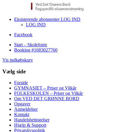
Eksisterende abonnenter LOG IND
LOG IND
Facebook
Start – Skoleform
Booking #1683027760
Vis indkøbskurv
Vælg side
Forside
GYMNASIET – Priser og Vilkår
FOLKESKOLEN – Priser og Vilkår
Om VED DET GRØNNE BORD
Opgaver
Anmeldelser
Kontakt
Handelsbetingelser
Hjælp & Support
Privatslivspolitik