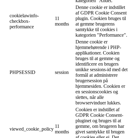
kategorien "Andet.
Denne cookie er indstillet
af GDPR Cookie Consent
cookielawinfo-
11
plugin. Cookien bruges til
checkbox-
months
at gemme brugerens
performance
samtykke til cookies i
kategorien "Performance".
Denne cookie er
hjemmehørende i PHP-
applikationer. Cookien
bruges til at gemme og
identificere en brugers
unikke sessions-id med det
PHPSESSID
session
formål at administrere
brugersession på
hjemmesiden. Cookien er
en sessionscookies og
slettes, når alle
browservinduer lukkes.
Cookien er indstillet af
GDPR Cookie Consent-
pluginet og bruges til at
11
gemme, om brugeren har
viewed_cookie_policy
months
givet samtykke til brugen
af cookies eller ej. Det