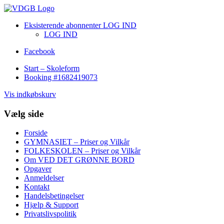
Eksisterende abonnenter LOG IND
LOG IND
Facebook
Start – Skoleform
Booking #1682419073
Vis indkøbskurv
Vælg side
Forside
GYMNASIET – Priser og Vilkår
FOLKESKOLEN – Priser og Vilkår
Om VED DET GRØNNE BORD
Opgaver
Anmeldelser
Kontakt
Handelsbetingelser
Hjælp & Support
Privatslivspolitik