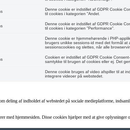
Denne cookie er indstillet af GDPR Cookie Co
hs
til cookies i kategorien "Andet.
Denne cookie er indstillet af GDPR Cookie Co
hs
til cookies i kategorien "Performance".
Denne cookie er hjemmehørende i PHP-applikat
brugers unikke sessions-id med det formål at
sessionscookies og slettes, når alle browservi
Cookien er indstillet af GDPR Cookie Consent-
hs
samtykke til brugen af cookies eller ej. Det g
Denne cookie bruges af video afspiller til at ind
integrere videoer på webstedet.
som deling af indholdet af webstedet på sociale medieplatforme, indsaml
gerer med hjemmesiden. Disse cookies hjælper med at give oplysninger om