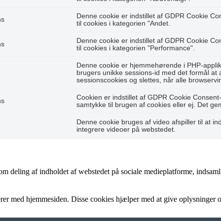
Denne cookie er indstillet af GDPR Cookie Co
hs
til cookies i kategorien "Andet.
Denne cookie er indstillet af GDPR Cookie Co
hs
til cookies i kategorien "Performance".
Denne cookie er hjemmehørende i PHP-applikat
brugers unikke sessions-id med det formål at
sessionscookies og slettes, når alle browservi
Cookien er indstillet af GDPR Cookie Consent-
hs
samtykke til brugen af cookies eller ej. Det g
Denne cookie bruges af video afspiller til at ind
integrere videoer på webstedet.
som deling af indholdet af webstedet på sociale medieplatforme, indsaml
gerer med hjemmesiden. Disse cookies hjælper med at give oplysninger om