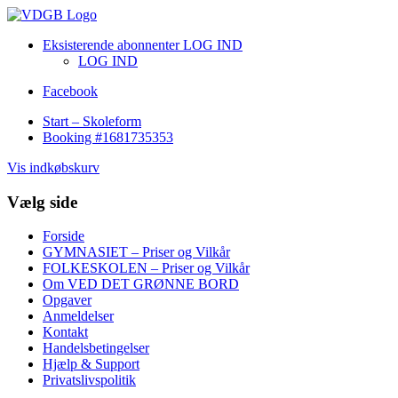
Eksisterende abonnenter LOG IND
LOG IND
Facebook
Start – Skoleform
Booking #1681735353
Vis indkøbskurv
Vælg side
Forside
GYMNASIET – Priser og Vilkår
FOLKESKOLEN – Priser og Vilkår
Om VED DET GRØNNE BORD
Opgaver
Anmeldelser
Kontakt
Handelsbetingelser
Hjælp & Support
Privatslivspolitik