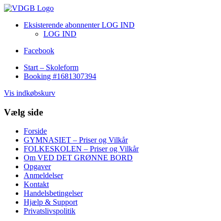
Eksisterende abonnenter LOG IND
LOG IND
Facebook
Start – Skoleform
Booking #1681307394
Vis indkøbskurv
Vælg side
Forside
GYMNASIET – Priser og Vilkår
FOLKESKOLEN – Priser og Vilkår
Om VED DET GRØNNE BORD
Opgaver
Anmeldelser
Kontakt
Handelsbetingelser
Hjælp & Support
Privatslivspolitik